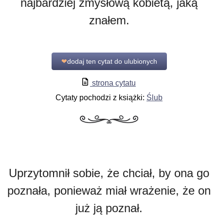
najbardziej zmysłową kobietą, jaką
znałem.
❤
dodaj ten cytat do ulubionych
strona cytatu
Cytaty pochodzi z książki:
Ślub
Uprzytomnił sobie, że chciał, by ona go
poznała, ponieważ miał wrażenie, że on
już ją poznał.