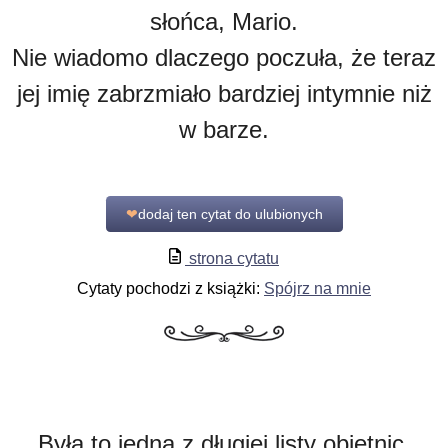
słońca, Mario.
Nie wiadomo dlaczego poczuła, że teraz
jej imię zabrzmiało bardziej intymnie niż
w barze.
❤
dodaj ten cytat do ulubionych
strona cytatu
Cytaty pochodzi z książki:
Spójrz na mnie
Była to jedna z długiej listy obietnic,