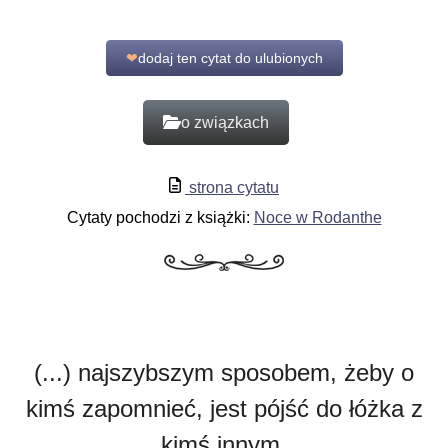
❤
dodaj ten cytat do ulubionych
o związkach
strona cytatu
Cytaty pochodzi z książki:
Noce w Rodanthe
(...) najszybszym sposobem, żeby o
kimś zapomnieć, jest pójść do łóżka z
kimś innym.