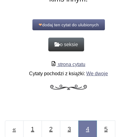
❤
dodaj ten cytat do ulubionych
o seksie
strona cytatu
Cytaty pochodzi z książki:
We dwoje
Wstecz
«
1
2
3
4
5