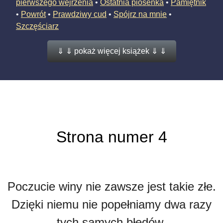
pierwszego wejrzenia
•
Ostatnia piosenka
•
Pamiętnik
•
Powrót
•
Prawdziwy cud
•
Spójrz na mnie
•
Szczęściarz
⇓ ⇓ pokaż więcej książek ⇓ ⇓
Strona numer 4
Poczucie winy nie zawsze jest takie złe.
Dzięki niemu nie popełniamy dwa razy
tych samych błędów.