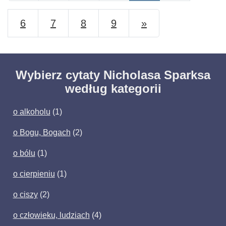
Naprzód
6
7
8
9
»
Wybierz cytaty Nicholasa Sparksa
według kategorii
o alkoholu
(1)
o Bogu, Bogach
(2)
o bólu
(1)
o cierpieniu
(1)
o ciszy
(2)
o człowieku, ludziach
(4)