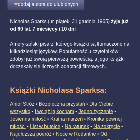
❤
dodaj autora do ulubionych
Nicholas Sparks (ur. piątek, 31 grudnia 1965)
żyje już
od 60 lat, 7 miesięcy i 10 dni
Amerykański pisarz, którego książki są tłumaczone na
kilkadziesiąt języków. Popularność u czytelników
zdobył już swoją pierwszą powieścią, a jego książki
doczekały się licznych adaptacji filmowych.
Książki Nicholasa Sparksa
:
Anioł Stróż
•
Bezpieczna przystań
•
Dla Ciebie
wszystko
•
I wciąż ją kocham
•
Jedno życzenie
•
Jesienna miłość
•
Kraina marzeń
•
Kronika pewnej
miłości
•
List w butelce
•
Na ratunek
•
Na zakręcie
•
Najdłuższa podróż
•
Noce w Rodanthe
•
Od