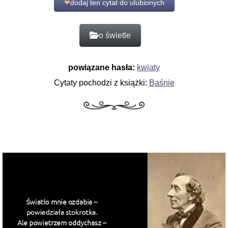
❤
dodaj ten cytat do ulubionych
o świetle
powiązane hasła:
kwiaty
Cytaty pochodzi z książki:
Baśnie