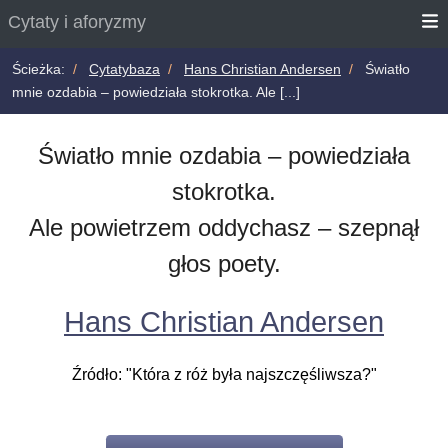
Cytaty i aforyzmy
Ścieżka:
Cytatybaza
Hans Christian Andersen
Światło
mnie ozdabia – powiedziała stokrotka. Ale [...]
Światło mnie ozdabia – powiedziała
stokrotka.
Ale powietrzem oddychasz – szepnął
głos poety.
Hans Christian Andersen
Źródło: "Która z róż była najszczęśliwsza?"