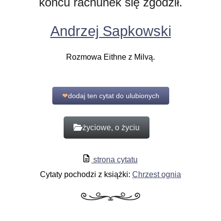
końcu rachunek się zgodził.
Andrzej Sapkowski
Rozmowa Eithne z Milvą.
❤
dodaj ten cytat do ulubionych
życiowe, o życiu
strona cytatu
Cytaty pochodzi z książki:
Chrzest ognia