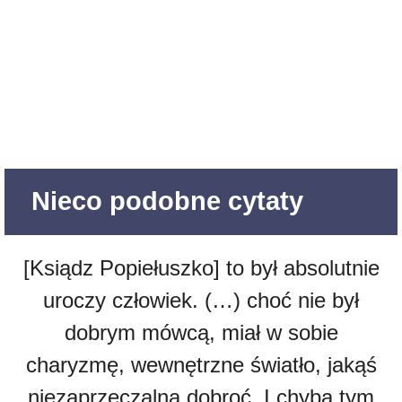
Nieco podobne cytaty
[Ksiądz Popiełuszko] to był absolutnie
uroczy człowiek. (…) choć nie był
dobrym mówcą, miał w sobie
charyzmę, wewnętrzne światło, jakąś
niezaprzeczalną dobroć. I chyba tym