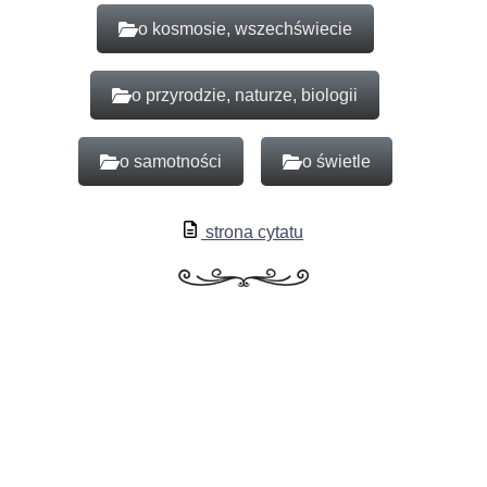
o kosmosie, wszechświecie
o przyrodzie, naturze, biologii
o samotności
o świetle
strona cytatu