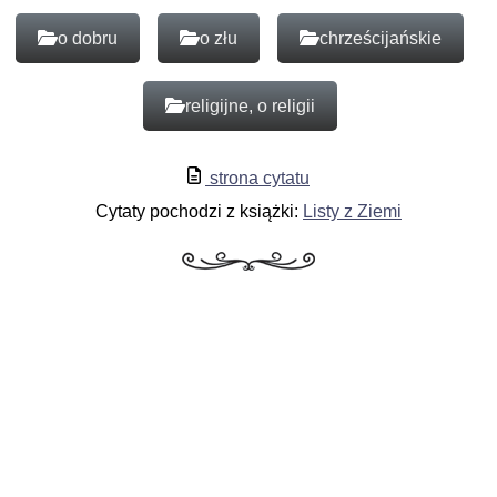
o dobru
o złu
chrześcijańskie
religijne, o religii
strona cytatu
Cytaty pochodzi z książki:
Listy z Ziemi