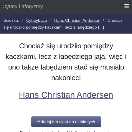
Cytaty i aforyzmy
Ścieżka:
Cytatybaza
Hans Christian Andersen
Chociaż
się urodziło pomiędzy kaczkami, lecz z łabędziego [...]
Chociaż się urodziło pomiędzy
kaczkami, lecz z łabędziego jaja, więc i
ono także łabędziem stać się musiało
nakoniec!
Hans Christian Andersen
❤
dodaj ten cytat do ulubionych