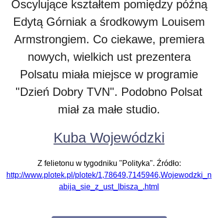
Oscylujące kształtem pomiędzy późną
Edytą Górniak a środkowym Louisem
Armstrongiem. Co ciekawe, premiera
nowych, wielkich ust prezentera
Polsatu miała miejsce w programie
"Dzień Dobry TVN". Podobno Polsat
miał za małe studio.
Kuba Wojewódzki
Z felietonu w tygodniku "Polityka". Źródło:
http://www.plotek.pl/plotek/1,78649,7145946,Wojewodzki_n
abija_sie_z_ust_Ibisza_.html