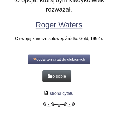
rozważał.
Roger Waters
O swojej karierze solowej. Źródło: Gold, 1992 r.
❤
dodaj ten cytat do ulubionych
o sobie
strona cytatu