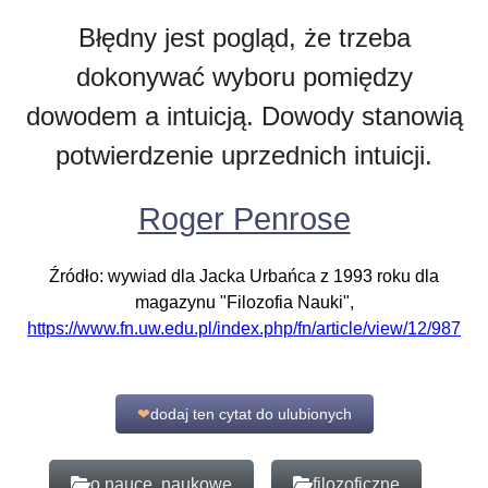
Błędny jest pogląd, że trzeba
dokonywać wyboru pomiędzy
dowodem a intuicją. Dowody stanowią
potwierdzenie uprzednich intuicji.
Roger Penrose
Źródło: wywiad dla Jacka Urbańca z 1993 roku dla
magazynu "Filozofia Nauki",
https://www.fn.uw.edu.pl/index.php/fn/article/view/12/987
❤
dodaj ten cytat do ulubionych
o nauce, naukowe
filozoficzne