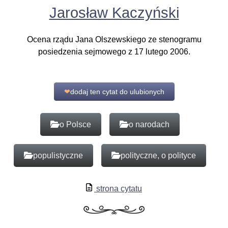
Jarosław Kaczyński
Ocena rządu Jana Olszewskiego ze stenogramu
posiedzenia sejmowego z 17 lutego 2006.
❤
dodaj ten cytat do ulubionych
o Polsce
o narodach
populistyczne
polityczne, o polityce
strona cytatu