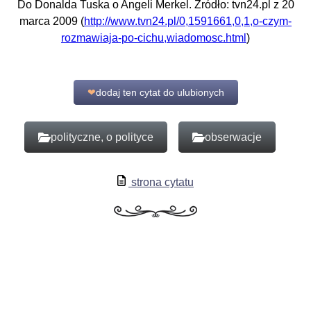
Do Donalda Tuska o Angeli Merkel. Źródło: tvn24.pl z 20
marca 2009 (
http://www.tvn24.pl/0,1591661,0,1,o-czym-
rozmawiaja-po-cichu,wiadomosc.html
)
❤
dodaj ten cytat do ulubionych
polityczne, o polityce
obserwacje
strona cytatu