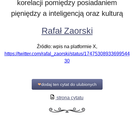
korelacji pomiędzy posiadaniem
pięniędzy a inteligencją oraz kulturą
Rafał Zaorski
Źródło: wpis na platformie X,
https://twitter.com/rafal_zaorski/status/17475308933699544
30
❤
dodaj ten cytat do ulubionych
strona cytatu