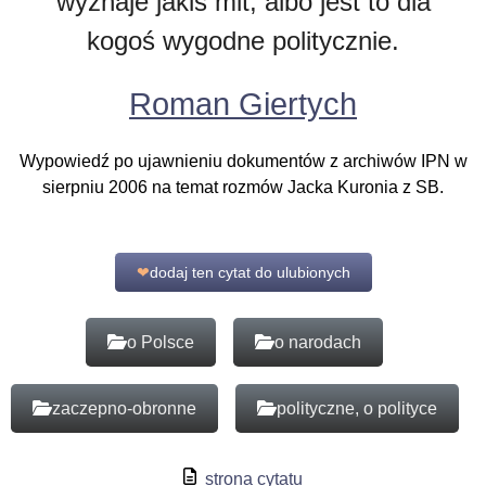
wyznaje jakiś mit, albo jest to dla
kogoś wygodne politycznie.
Roman Giertych
Wypowiedź po ujawnieniu dokumentów z archiwów IPN w
sierpniu 2006 na temat rozmów Jacka Kuronia z SB.
❤
dodaj ten cytat do ulubionych
o Polsce
o narodach
zaczepno-obronne
polityczne, o polityce
strona cytatu