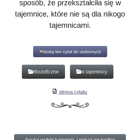
sposób, że przekształciła się w
tajemnice, które nie są dla nikogo
tajemnicami.
❤
dodaj ten cytat do ulubionych
filozoficzne
o tajemnicy
strona cytatu
Anuluj wybór kategorii, i pokaż wszystkie