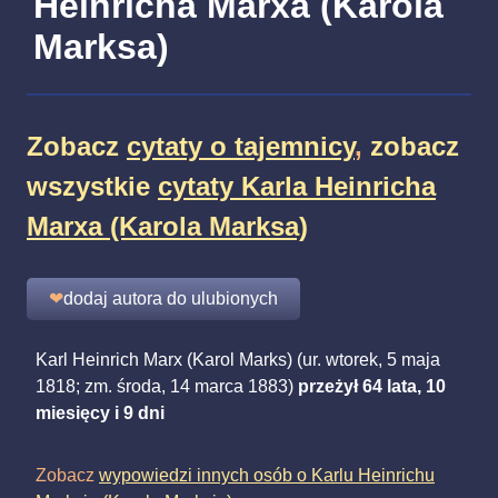
Heinricha Marxa (Karola
Marksa)
Zobacz
cytaty o tajemnicy
,
zobacz
wszystkie
cytaty Karla Heinricha
Marxa (Karola Marksa)
❤
dodaj autora do ulubionych
Karl Heinrich Marx (Karol Marks) (ur. wtorek, 5 maja
1818; zm. środa, 14 marca 1883)
przeżył 64 lata, 10
miesięcy i 9 dni
Zobacz
wypowiedzi innych osób o Karlu Heinrichu