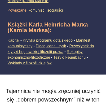
Marksie (Karolu Marksie)
Powiązane:
komuniści
;
socjaliści
Książki Karla Heinricha Marxa
(Karola Marksa)
:
Kapitał
•
Krytyka programu gotajskiego
•
Manifest
komunistyczny
•
Płaca, cena i zysk
•
Przyczynek do
krytyki heglowskiej filozofii prawa
•
Rękopisy
ekonomiczno-filozoficzne
•
Tezy o Feuerbachu
•
Wykłady z filozofii dziejów
Tajemnica nie mogła zręczniej uczynić
się „dobrem powszechnym” niż w ten