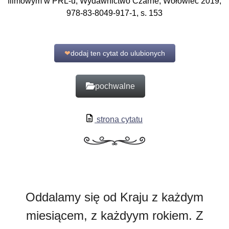
filmowym w PRL-u, Wydawnictwo Czarne, Wołowiec 2019,
978-83-8049-917-1, s. 153
❤
dodaj ten cytat do ulubionych
pochwalne
strona cytatu
Oddalamy się od Kraju z każdym
miesiącem, z każdyym rokiem. Z