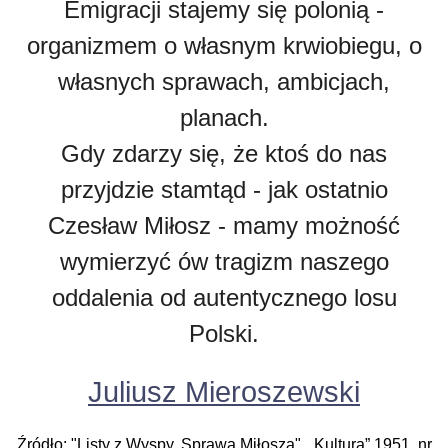
Emigracji stajemy się polonią -
organizmem o własnym krwiobiegu, o
własnych sprawach, ambicjach,
planach.
Gdy zdarzy się, że ktoś do nas
przyjdzie stamtąd - jak ostatnio
Czesław Miłosz - mamy możność
wymierzyć ów tragizm naszego
oddalenia od autentycznego losu
Polski.
Juliusz Mieroszewski
Źródło: "Listy z Wyspy. Sprawa Miłosza", „Kultura” 1951, nr