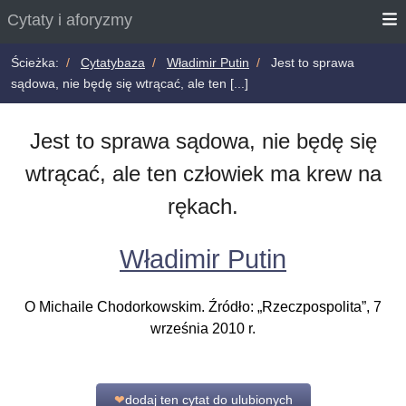
Cytaty i aforyzmy
Ścieżka:
Cytatybaza
Władimir Putin
Jest to sprawa
sądowa, nie będę się wtrącać, ale ten [...]
Jest to sprawa sądowa, nie będę się
wtrącać, ale ten człowiek ma krew na
rękach.
Władimir Putin
O Michaile Chodorkowskim. Źródło: „Rzeczpospolita”, 7
września 2010 r.
❤
dodaj ten cytat do ulubionych