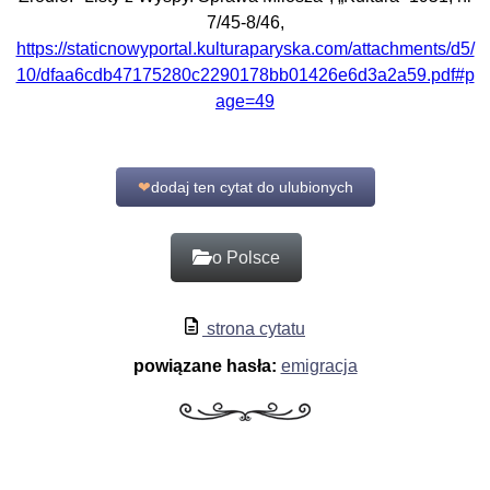
7/45-8/46,
https://staticnowyportal.kulturaparyska.com/attachments/d5/
10/dfaa6cdb47175280c2290178bb01426e6d3a2a59.pdf#p
age=49
❤
dodaj ten cytat do ulubionych
o Polsce
strona cytatu
powiązane hasła:
emigracja