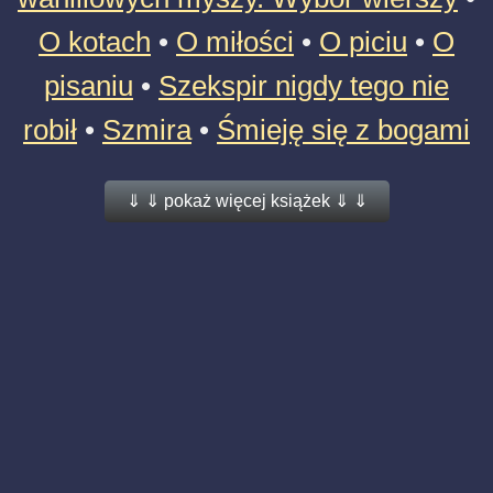
O kotach
•
O miłości
•
O piciu
•
O
pisaniu
•
Szekspir nigdy tego nie
robił
•
Szmira
•
Śmieję się z bogami
⇓ ⇓ pokaż więcej książek ⇓ ⇓