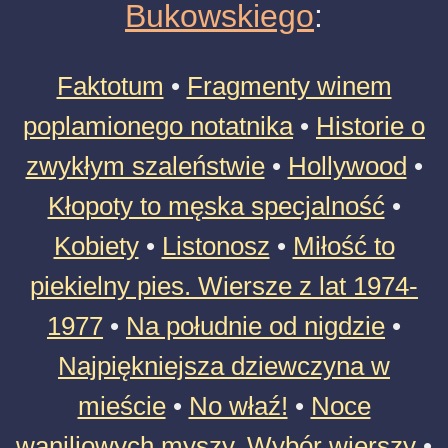
Bukowskiego
:
Faktotum
•
Fragmenty winem
poplamionego notatnika
•
Historie o
zwykłym szaleństwie
•
Hollywood
•
Kłopoty to męska specjalność
•
Kobiety
•
Listonosz
•
Miłość to
piekielny pies. Wiersze z lat 1974-
1977
•
Na południe od nigdzie
•
Najpiękniejsza dziewczyna w
mieście
•
No właź!
•
Noce
waniliowych myszy. Wybór wierszy
•