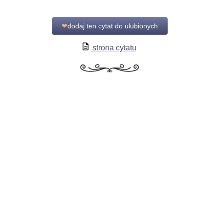
❤
dodaj ten cytat do ulubionych
strona cytatu