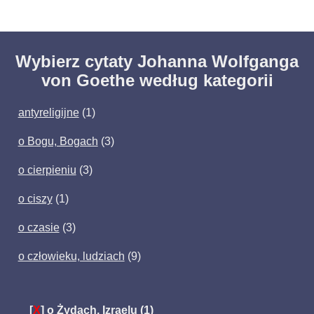
Wybierz cytaty Johanna Wolfganga
von Goethe według kategorii
antyreligijne
(1)
o Bogu, Bogach
(3)
o cierpieniu
(3)
o ciszy
(1)
o czasie
(3)
o człowieku, ludziach
(9)
[
X
]
o Żydach, Izraelu
(1)