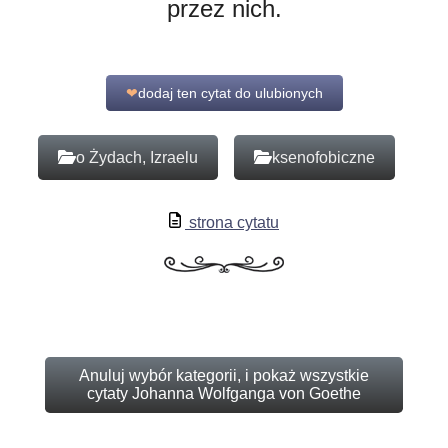
przez nich.
❤
dodaj ten cytat do ulubionych
o Żydach, Izraelu
ksenofobiczne
strona cytatu
Anuluj wybór kategorii, i pokaż wszystkie
cytaty Johanna Wolfganga von Goethe