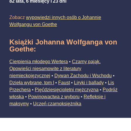
82 lata, 6 miesięcy i 23 dni
Zobacz
wypowiedzi innych osób o Johannie
Wolfgangu von Goethe
Książki Johanna Wolfganga von
Goethe
:
Cierpienia młodego Wertera
•
Czarny pająk.
Opowieści niesamowite z literatury
niemieckojęzycznej
•
Dywan Zachodu i Wschodu
•
Dzieła wybrane, tom I
•
Faust
•
Liryki i ballady
•
Lis
Przechera
•
Pięćdziesięcioletni mężczyzna
•
Podróż
włoska
•
Powinowactwa z wyboru
•
Refleksje i
maksymy
•
Uczeń czarnoksiężnika