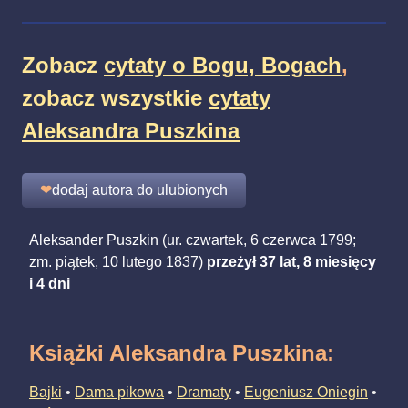
Zobacz
cytaty o Bogu, Bogach
,
zobacz wszystkie
cytaty
Aleksandra Puszkina
❤
dodaj autora do ulubionych
Aleksander Puszkin (ur. czwartek, 6 czerwca 1799;
zm. piątek, 10 lutego 1837)
przeżył 37 lat, 8 miesięcy
i 4 dni
Książki Aleksandra Puszkina
:
Bajki
•
Dama pikowa
•
Dramaty
•
Eugeniusz Oniegin
•