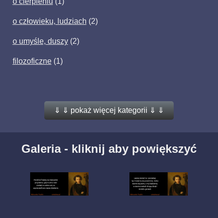
o cierpieniu
(1)
o człowieku, ludziach
(2)
o umyśle, duszy
(2)
filozoficzne
(1)
⇓ ⇓ pokaż więcej kategorii ⇓ ⇓
Galeria - kliknij aby powiększyć