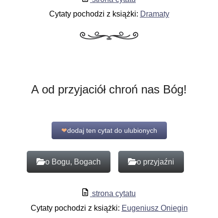
Cytaty pochodzi z książki:
Dramaty
A od przyjaciół chroń nas Bóg!
❤
dodaj ten cytat do ulubionych
o Bogu, Bogach
o przyjaźni
strona cytatu
Cytaty pochodzi z książki:
Eugeniusz Oniegin