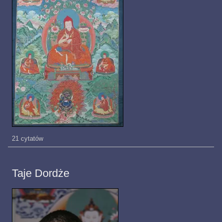
21 cytatów
Taje Dordże