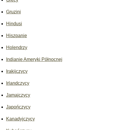
Gruzini
Hindusi
Hiszpanie
Holendrzy
Indianie Ameryki Północnej
Irakijczycy
Irlandczycy
Jamajczycy
Japończycy
Kanadyjczycy