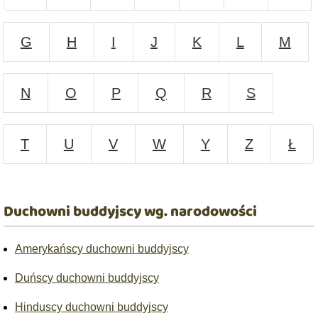
G
H
I
J
K
L
M
N
O
P
Q
R
S
T
U
V
W
Y
Z
Ł
Duchowni buddyjscy wg. narodowości
Amerykańscy duchowni buddyjscy
Duńscy duchowni buddyjscy
Hinduscy duchowni buddyjscy