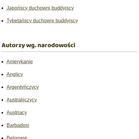
Japońscy duchowni buddyjscy
Tybetańscy duchowni buddyjscy
Autorzy wg. narodowości
Amerykanie
Anglicy
Argentyńczycy
Australijczycy
Austriacy
Barbadosi
Belgowie