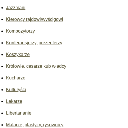
Jazzmani
Kierowcy rajdowi/wyścigowi
Kompozytorzy
Konferansjerzy, prezenterzy
Koszykarze
Królowie, cesarze kub władcy
Kucharze
Kulturyści
Lekarze
Libertarianie
Malarze, plastycy, rysownicy