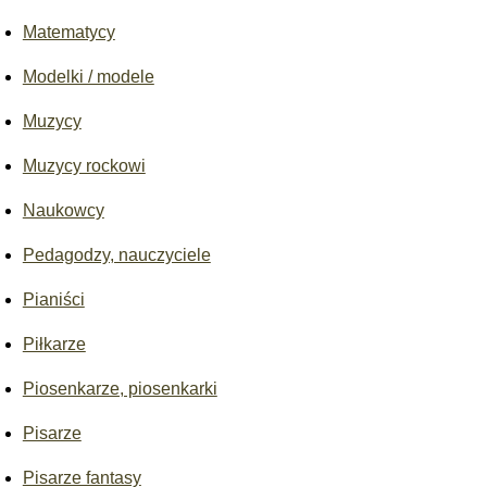
Matematycy
Modelki / modele
Muzycy
Muzycy rockowi
Naukowcy
Pedagodzy, nauczyciele
Pianiści
Piłkarze
Piosenkarze, piosenkarki
Pisarze
Pisarze fantasy