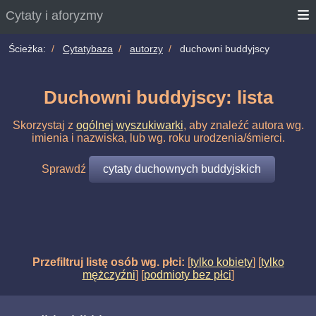
Cytaty i aforyzmy
Ścieżka:
Cytatybaza
autorzy
duchowni buddyjscy
Duchowni buddyjscy: lista
Skorzystaj z
ogólnej wyszukiwarki
, aby znaleźć autora wg.
imienia i nazwiska, lub wg. roku urodzenia/śmierci.
Sprawdź
cytaty duchownych buddyjskich
Przefiltruj listę osób wg. płci:
[
tylko kobiety
] [
tylko
mężczyźni
] [
podmioty bez płci
]