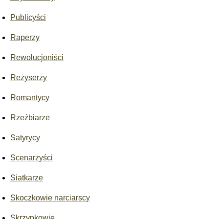
Publicyści
Raperzy
Rewolucjoniści
Reżyserzy
Romantycy
Rzeźbiarze
Satyrycy
Scenarzyści
Siatkarze
Skoczkowie narciarscy
Skrzypkowie