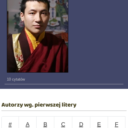
10 cytatów
Autorzy wg. pierwszej litery
#
A
B
C
D
E
F