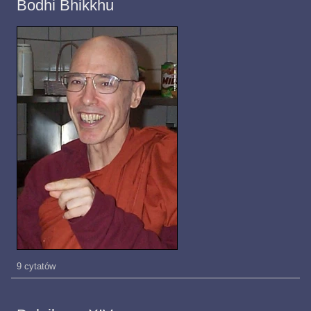
Bodhi Bhikkhu
9 cytatów