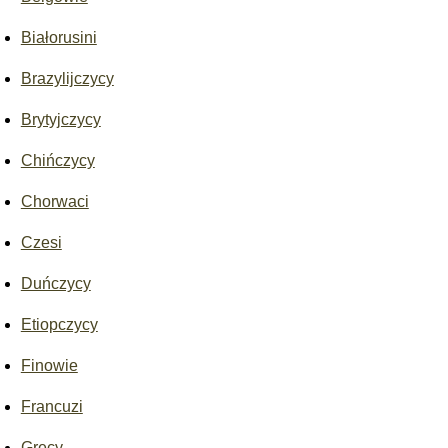
Białorusini
Brazylijczycy
Brytyjczycy
Chińczycy
Chorwaci
Czesi
Duńczycy
Etiopczycy
Finowie
Francuzi
Grecy