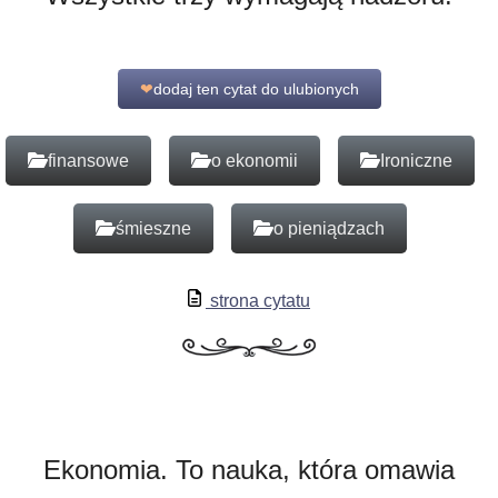
❤
dodaj ten cytat do ulubionych
finansowe
o ekonomii
Ironiczne
śmieszne
o pieniądzach
strona cytatu
Ekonomia. To nauka, która omawia