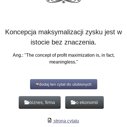
Koncepcja maksymalizacji zysku jest w
istocie bez znaczenia.
Ang.: "The concept of profit maximization is, in fact,
meaningless."
❤
dodaj ten cytat do ulubionych
biznes, firma
o ekonomii
strona cytatu