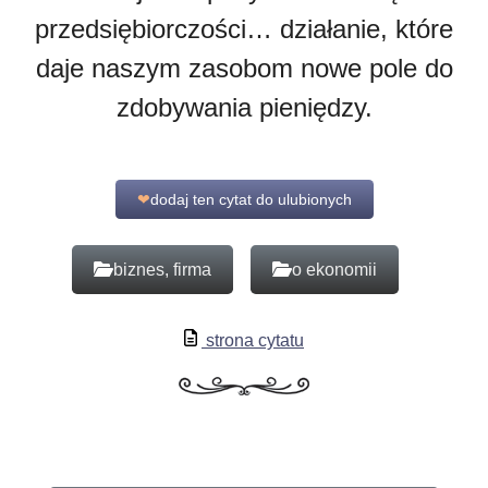
przedsiębiorczości… działanie, które
daje naszym zasobom nowe pole do
zdobywania pieniędzy.
❤
dodaj ten cytat do ulubionych
biznes, firma
o ekonomii
strona cytatu