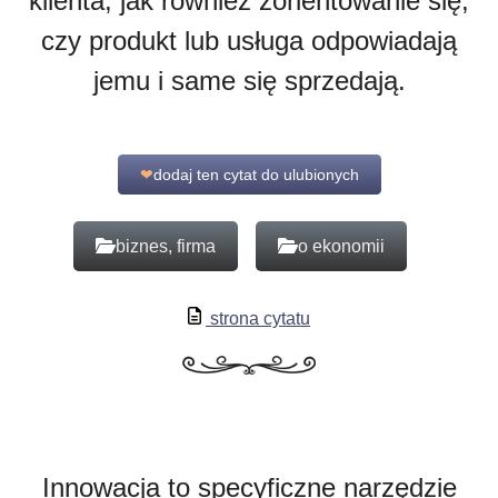
klienta, jak również zorientowanie się,
czy produkt lub usługa odpowiadają
jemu i same się sprzedają.
❤
dodaj ten cytat do ulubionych
biznes, firma
o ekonomii
strona cytatu
Innowacja to specyficzne narzędzie