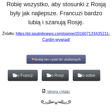
Robię wszystko, aby stosunki z Rosją
były jak najlepsze. Francuzi bardzo
lubią i szanują Rosję.
Źródło:
https://pl.sputniknews.com/opinie/201607133435211-
Cardin-wywiad/
❤
dodaj ten cytat do ulubionych
o Francji
o Rosji
o sobie
strona cytatu