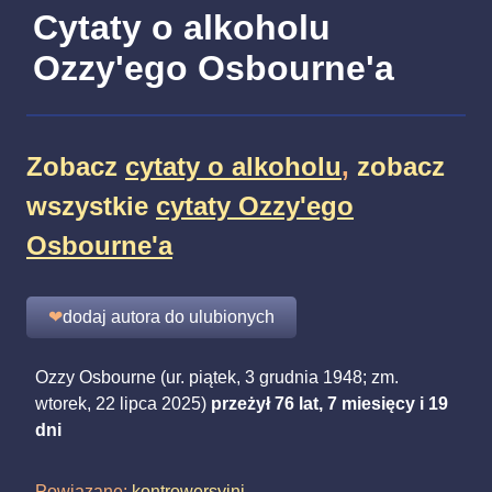
Cytaty o alkoholu
Ozzy'ego Osbourne'a
Zobacz
cytaty o alkoholu
,
zobacz
wszystkie
cytaty Ozzy'ego
Osbourne'a
❤
dodaj autora do ulubionych
Ozzy Osbourne (ur. piątek, 3 grudnia 1948; zm.
wtorek, 22 lipca 2025)
przeżył 76 lat, 7 miesięcy i 19
dni
Powiązane:
kontrowersyjni