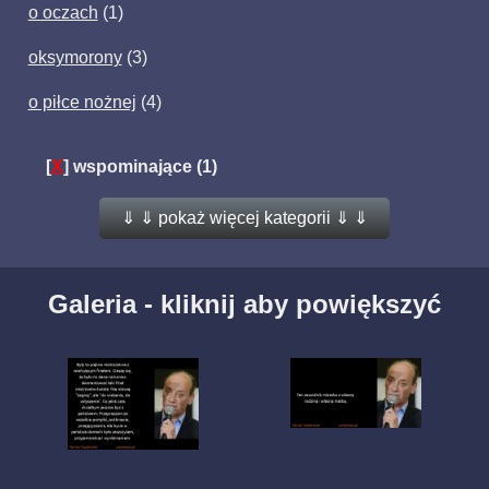
o oczach
(1)
oksymorony
(3)
o piłce nożnej
(4)
[
X
]
wspominające
(1)
⇓ ⇓ pokaż więcej kategorii ⇓ ⇓
Galeria - kliknij aby powiększyć