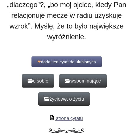
„dlaczego”?, „bo mój ojciec, kiedy Pan
relacjonuje mecze w radiu uzyskuje
wzrok”. Myślę, że to było największe
wyróżnienie.
❤
dodaj ten cytat do ulubionych
o sobie
wspominające
życiowe, o życiu
strona cytatu