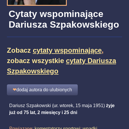
Cytaty wspominające
Dariusza Szpakowskiego
Zobacz
cytaty wspominające
,
zobacz wszystkie
cytaty Dariusza
Szpakowskiego
❤
dodaj autora do ulubionych
Dariusz Szpakowski (ur. wtorek, 15 maja 1951)
żyje
już od 75 lat, 2 miesięcy i 25 dni
Powiązane:
komentatorzy sportowi
;
wpadki