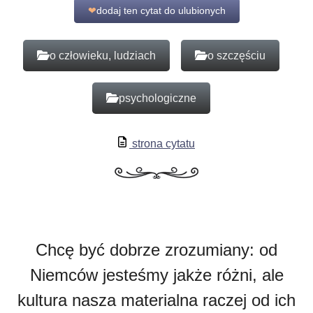
❤
dodaj ten cytat do ulubionych
o człowieku, ludziach
o szczęściu
psychologiczne
strona cytatu
Chcę być dobrze zrozumiany: od
Niemców jesteśmy jakże różni, ale
kultura nasza materialna raczej od ich