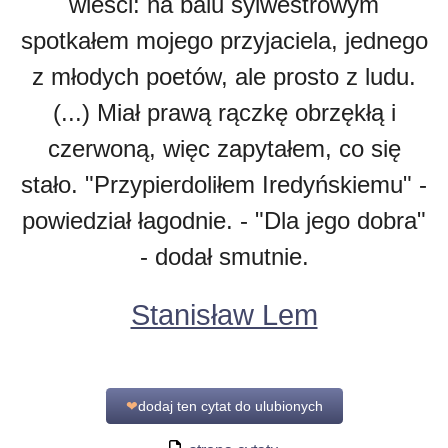
wieści: na balu sylwestrowym
spotkałem mojego przyjaciela, jednego
z młodych poetów, ale prosto z ludu.
(...) Miał prawą rączkę obrzękłą i
czerwoną, więc zapytałem, co się
stało. "Przypierdoliłem Iredyńskiemu" -
powiedział łagodnie. - "Dla jego dobra"
- dodał smutnie.
Stanisław Lem
❤
dodaj ten cytat do ulubionych