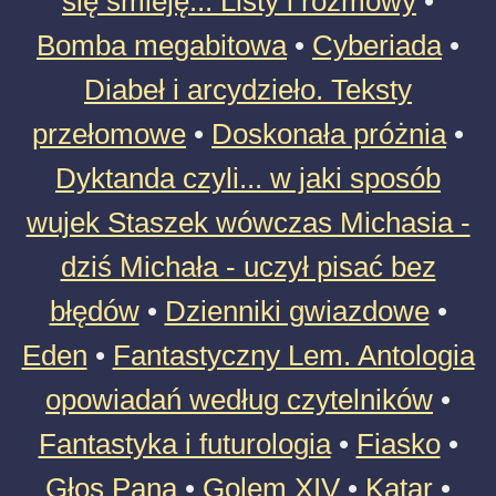
się śmieję... Listy i rozmowy
•
Bomba megabitowa
•
Cyberiada
•
Diabeł i arcydzieło. Teksty
przełomowe
•
Doskonała próżnia
•
Dyktanda czyli... w jaki sposób
wujek Staszek wówczas Michasia -
dziś Michała - uczył pisać bez
błędów
•
Dzienniki gwiazdowe
•
Eden
•
Fantastyczny Lem. Antologia
opowiadań według czytelników
•
Fantastyka i futurologia
•
Fiasko
•
Głos Pana
•
Golem XIV
•
Katar
•